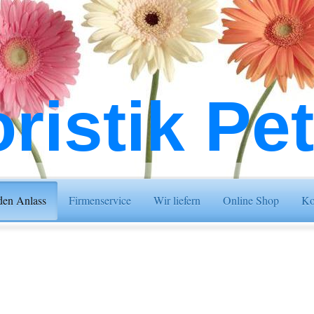
oristik Pe
den Anlass
Firmenservice
Wir liefern
Online Shop
Ko