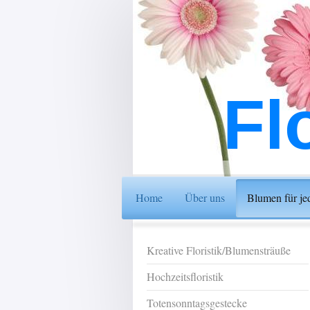
Fl
Home
Über uns
Blumen für je
Kreative Floristik/Blumensträuße
Hochzeitsfloristik
Totensonntagsgestecke