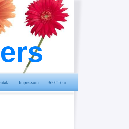
ters
ntakt
Impressum
360° Tour